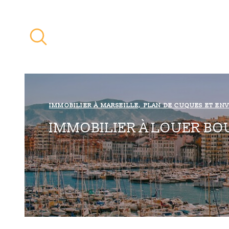
Aller
Aller
Aller
Aller
à
à
au
au
:
la
menu
contenu
recherche
principal
IMMOBILIER À MARSEILLE, PLAN DE CUQUES ET EN
IMMOBILIER À LOUER B