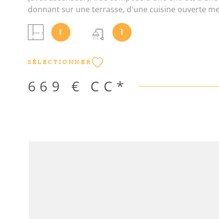
donnant sur une terrasse, d'une cuisine ouverte m
équipée (plaques de cuisson, hotte aspirante, lave-l
1
1
réfrigérateur et congélateur), d'une salle d'eau et W
une taxe sur les ordures ménagères de 18€/mois. L
informations sur les risques auxquels ce bien est e
SÉLECTIONNER
disponibles sur le site Géorisques : www. georisques
informations sur les risques auxquels ce bien est e
669 €
CC*
disponibles sur le site Géorisques