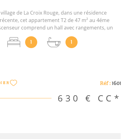
 village de La Croix Rouge, dans une résidence
récente, cet appartement T2 de 47 m² au 4éme
scenseur comprend un hall avec rangements, un
cuisine avec éléments, une loggia fermée, une
1
1
 salle de bain et wc. Stationnement disponible
e. Chauffage électrique individuel. “Les
 sur les risques auxquels ce bien est exposé sont
ur le site Géorisques
orisques.gouv.fr”. Les informations sur les risques
ien est exposé sont disponibles sur le site
Réf :
1601
NER
630 €
CC*