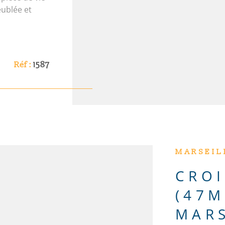
eublée et
inge,
C. En sus,
es
xposé sont
Réf :
1587
. gouv. fr Les
xposé sont
MARSEILL
CROI
(47M
MARS