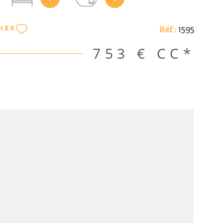
duels. “Les informations sur les risques auxquels ce
sé sont disponibles sur le site Géorisques
Réf :
1595
NER
orisques.gouv.fr”. Les informations sur les risques
ien est exposé sont disponibles sur le site
753 €
CC*