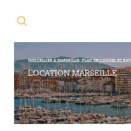
Aller
Aller
Aller
Aller
à
à
au
au
:
la
menu
contenu
recherche
principal
IMMOBILIER À MARSEILLE, PLAN DE CUQUES ET EN
LOCATION MARSEILLE