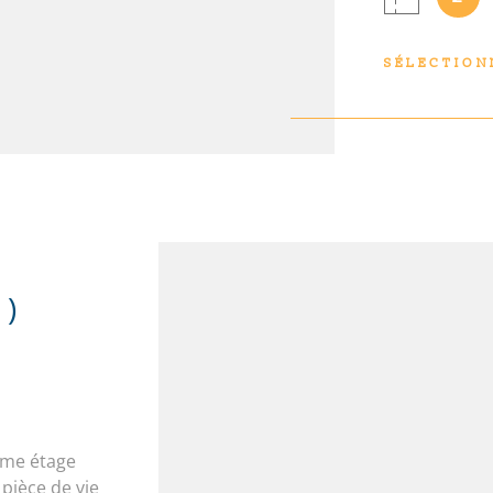
chaude indivi
bien est expo
SÉLECTION
http://www.ge
auxquels ce b
Géorisques
2)
ème étage
pièce de vie