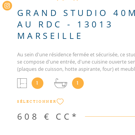
GRAND STUDIO 40M
AU RDC - 13013
MARSEILLE
Au sein d'une résidence fermée et sécurisée, ce st
se compose d'une entrée, d'une cuisine ouverte se
(plaques de cuisson, hotte aspirante, four) et meub
grande pièce de vie, d'une belle terrasse sans vis-à-
1
1
salle de bain avec sèche serviette, d'un WC séparé.
(fermé) en sous-sol complète ce logement. Les info
les risques auxquels ce bien est exposé sont disponi
SÉLECTIONNER
site Géorisques : www. georisques. gouv. fr Les inf
les risques auxquels ce bien est exposé sont disponi
608 €
CC*
site Géorisques