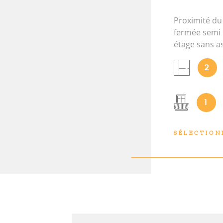
Proximité du
fermée semi 
étage sans a
N
séjour, une 
2
chambre, une
dans résidenc
informations
1
disponibles s
http://www.ge
auxquels ce b
SÉLECTION
Géorisques