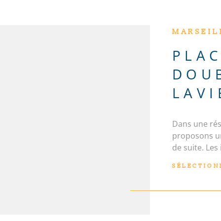
MARSEILL
PLAC
DOUB
LAVI
Dans une rés
N
proposons un
de suite. Les
exposé sont d
SÉLECTION
georisques. g
bien est expo