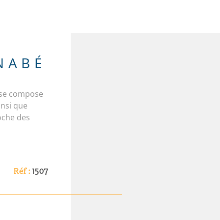
NABÉ
l se compose
insi que
oche des
Réf :
1507