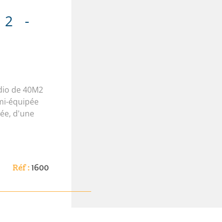
2 -
udio de 40M2
mi-équipée
lée, d'une
vis, d'une
 Un box
rmations sur
bles sur le
Réf :
1600
ormations sur
bles sur le