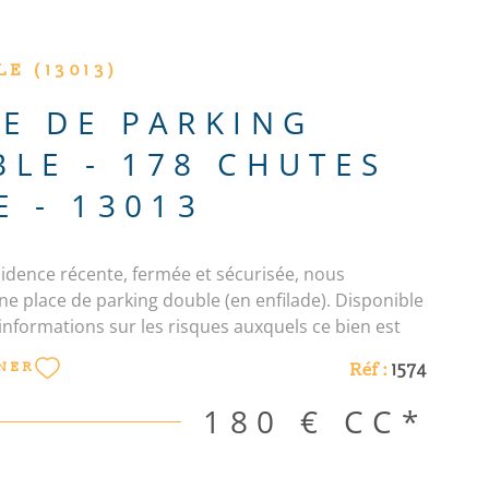
E (13013)
E DE PARKING
LE - 178 CHUTES
E - 13013
idence récente, fermée et sécurisée, nous
e place de parking double (en enfilade). Disponible
 informations sur les risques auxquels ce bien est
isponibles sur le site Géorisques : www.
Réf :
1574
NER
ouv. fr Les informations sur les risques auxquels ce
sé sont disponibles sur le site Géorisques
180 €
CC*