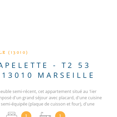
ACTUALITÉS
CONTACT
E (13010)
APELETTE - T2 53
 13010 MARSEILLE
uble semi-récent, cet appartement situé au 1ier
mposé d'un grand séjour avec placard, d'une cuisine
semi-équipée (plaque de cuisson et four), d'une
 placard, d'une salle de bains et WC séparé. Box
1
1
us-sol de l'immeuble. Chauffage électrique et eau