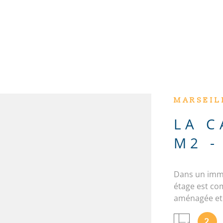
MARSEILL
LA C
M2 -
Dans un imme
étage est co
aménagée et 
N
chambre avec
2
double au so