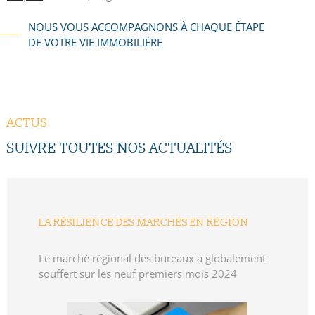
Organisé selon une procédure
qualité
, notre Cabinet
NOUS VOUS ACCOMPAGNONS À CHAQUE ÉTAPE
s'attache à donner
proximité
et
transparence
dans la
DE VOTRE VIE IMMOBILIÈRE
relation avec les conseils syndicaux et les copropriétaires.
ACTUS
SUIVRE TOUTES NOS
ACTUALITÉS
LA RÉSILIENCE DES MARCHÉS EN RÉGION
Le marché régional des bureaux a globalement
souffert sur les neuf premiers mois 2024