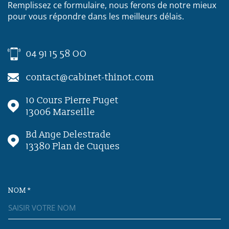
Remplissez ce formulaire, nous ferons de notre mieux
pour vous répondre dans les meilleurs délais.
04 91 15 58 OO
contact@cabinet-thinot.com
10 Cours Pierre Puget
13006
Marseille
Bd Ange Delestrade
13380
Plan de Cuques
NOM *
TRAD_MELTEM_VOSCOORDON