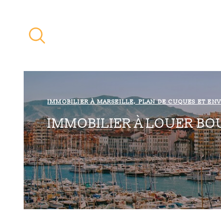
Aller
Aller
Aller
Aller
à
à
au
au
:
la
menu
contenu
recherche
principal
IMMOBILIER À MARSEILLE, PLAN DE CUQUES ET EN
IMMOBILIER À LOUER B