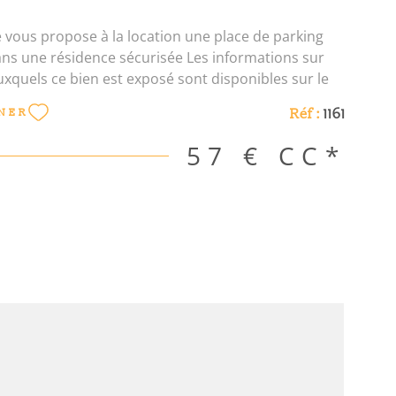
 vous propose à la location une place de parking
ans une résidence sécurisée Les informations sur
uxquels ce bien est exposé sont disponibles sur le
es : www. georisques. gouv. fr Les informations sur
Réf :
1161
NER
uxquels ce bien est exposé sont disponibles sur le
ues
57 €
CC*