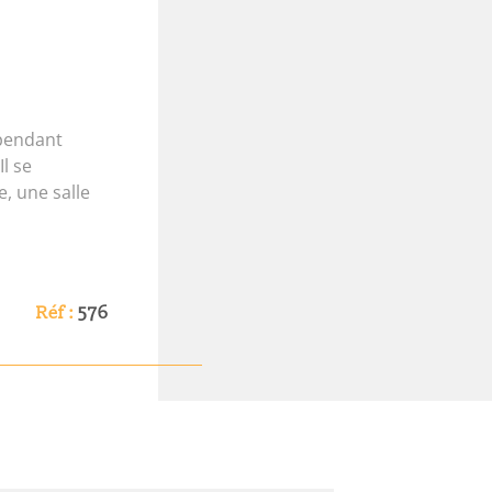
épendant
l se
, une salle
Réf :
576