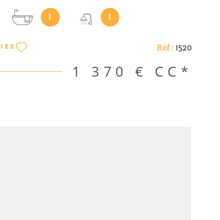
 sur la cuisine aménagée et semi-équipée (plaques
1
1
hotte aspirante), d'un salon spacieux avec cheminée
, d'une première chambre avec placards de
'une seconde chambre parentale avec une salle
Réf :
1520
NER
 d'une douche à l'italienne, d'une troisième
 placards de rangement, d'une salle de bains avec
1 370 €
CC*
 un WC. 2 places de parking en extérieur complètent
informations sur les risques auxquels ce bien est
isponibles sur le site Géorisques : www.
ouv. fr Les informations sur les risques auxquels ce
sé sont disponibles sur le site Géorisques