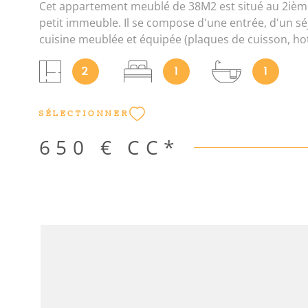
Cet appartement meublé de 38M2 est situé au 2ièm
petit immeuble. Il se compose d'une entrée, d'un sé
cuisine meublée et équipée (plaques de cuisson, hot
micro-onde, réfrigérateur et congélateur, lave-linge)
2
1
1
de bains avec WC, d'une grande chambre avec plac
rangement. Lumineux. Il est proche de toutes com
(tramway au pied de l'immeuble, métro, bus - Bougai
SÉLECTIONNER
National). Une cave en sous-sol complète ce bien. L
informations sur les risques auxquels ce bien est e
650 €
CC*
disponibles sur le site Géorisques : www. georisques
informations sur les risques auxquels ce bien est e
disponibles sur le site Géorisques