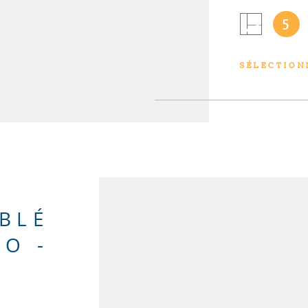
repas ouvert
5
de cuisson, 
"décorative"
rangement, d
SÉLECTION
d'eau équipée
chambre avec
baignoire et
de bien. Les 
exposé sont d
georisques. g
bien est expo
BLÉ
RO -