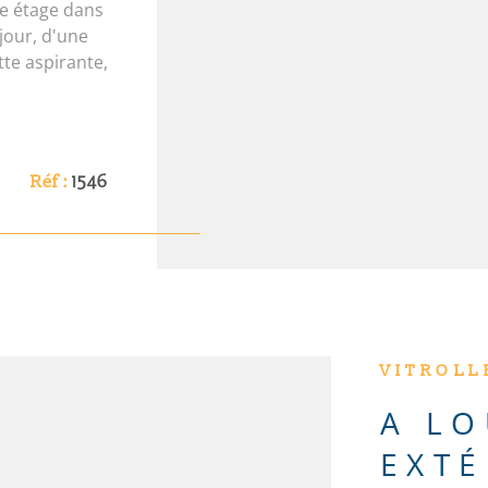
e étage dans
jour, d'une
te aspirante,
, d'une salle
ard de
modités
nville /
Réf :
1546
es
xposé sont
. gouv. fr Les
xposé sont
VITROLLE
A LO
EXTÉ