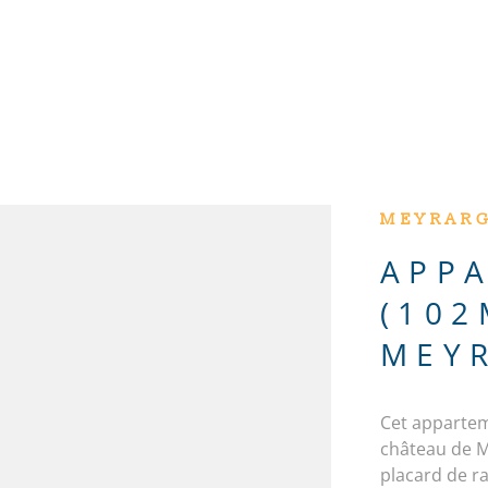
MEYRARG
APP
(102
MEYR
Cet appartem
château de M
N
placard de r