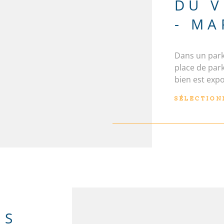
DU V
- MA
Dans un park
N
place de park
bien est expo
georisques. g
SÉLECTION
bien est expo
ES