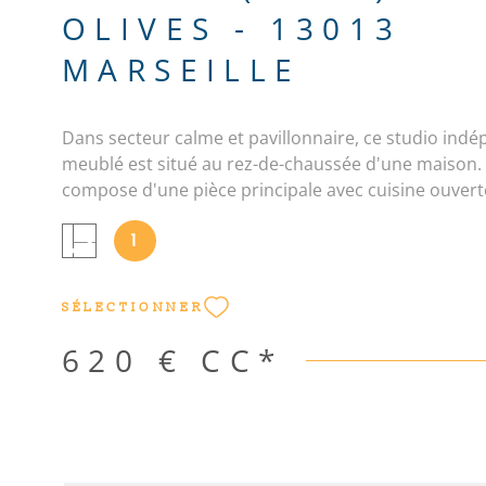
OLIVES - 13013
MARSEILLE
Dans secteur calme et pavillonnaire, ce studio ind
meublé est situé au rez-de-chaussée d'une maison. I
compose d'une pièce principale avec cuisine ouverte
d'eau avec WC et une terrasse au droit du studio.
1
SÉLECTIONNER
620 €
CC*