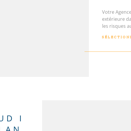
Votre Agence
extérieure d
N
les risques a
site Géorisqu
SÉLECTION
les risques a
site Géorisq
UD I
PLAN