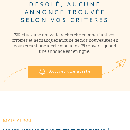
DÉSOLÉ, AUCUNE
ANNONCE TROUVÉE
CONTACT
Pièces
RECHERCHER
PIÈCES
SELON VOS CRITÈRES
RÉFÉRENCE
Effectuez une nouvelle recherche en modifiant vos
critères et ne manquez aucune de nos nouveautés en
vous créant une alerte mail afin d'être averti quand
CRITÈRES SUPPLÉMENTAIRES
une annonce est en ligne.
Piscine
Parking
Terrasse
Activer une alerte
MAIS AUSSI