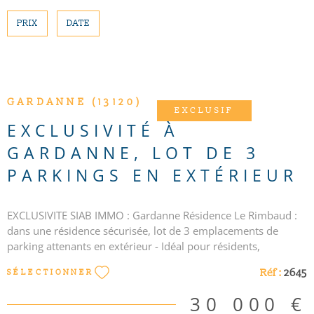
PRIX
DATE
CONTACT
Pièces
RECHERCHER
PIÈCES
RÉFÉRENCE
VOIR LE BIEN
GARDANNE (13120)
EXCLUSIF
CRITÈRES SUPPLÉMENTAIRES
EXCLUSIVITÉ À
Piscine
Parking
GARDANNE, LOT DE 3
Terrasse
PARKINGS EN EXTÉRIEUR
EXCLUSIVITE SIAB IMMO : Gardanne Résidence Le Rimbaud :
dans une résidence sécurisée, lot de 3 emplacements de
parking attenants en extérieur - Idéal pour résidents,
investissement ou besoin d'une grande surface de
Réf :
2645
SÉLECTIONNER
stationnement - Une copropriété gérée par le Cabinet Thinot :
57 lots, quote part de charges annuelles pour les 3 lots : 75€,
30 000 €
mandat exclusif n°2645 - Les informations sur les risques