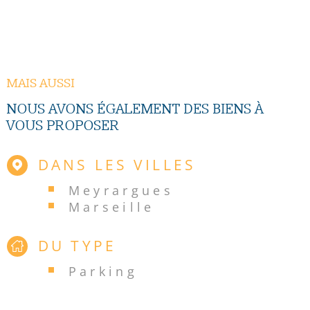
auxquels ce bien est exposé sont disponibles sur le site
Géorisques http://www.georisques.gouv.fr - Contact : Eric
MATILLON au 06-85-10-15-28
MAIS AUSSI
NOUS AVONS ÉGALEMENT DES BIENS À
VOUS PROPOSER
DANS LES VILLES
Meyrargues
Marseille
DU TYPE
Parking