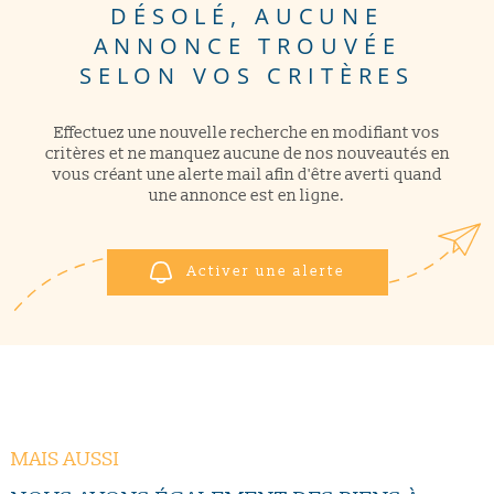
DÉSOLÉ, AUCUNE
ANNONCE TROUVÉE
CONTACT
Pièces
RECHERCHER
PIÈCES
SELON VOS CRITÈRES
RÉFÉRENCE
Effectuez une nouvelle recherche en modifiant vos
critères et ne manquez aucune de nos nouveautés en
vous créant une alerte mail afin d'être averti quand
CRITÈRES SUPPLÉMENTAIRES
une annonce est en ligne.
Piscine
Parking
Terrasse
Activer une alerte
MAIS AUSSI