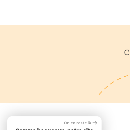
C
On en reste là
SE CONNECTER