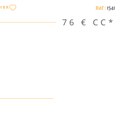
els ce bien est exposé sont disponibles sur le site
Réf :
1541
NER
76 €
CC*