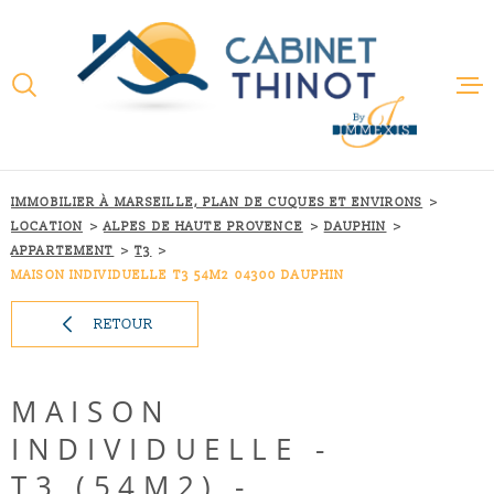
Aller
Aller
Aller
Aller
à
à
au
au
:
la
menu
contenu
VOTRE
recherche
principal
RECHERCHE
ACCUEIL
TYPE
D'OFFRE
LOCATION
IMMOBILIER À MARSEILLE, PLAN DE CUQUES ET ENVIRONS
QUI SOMMES
LOCATION
ALPES DE HAUTE PROVENCE
DAUPHIN
APPARTEMENT
T3
TYPE
DE
TYPE DE BIEN
NOTRE RAIS
MAISON INDIVIDUELLE T3 54M2 04300 DAUPHIN
BIEN
RETOUR
VILLE
NOS MÉTIER
Budget
MAISON
NOS PARTEN
BUDGET
INDIVIDUELLE -
ACTUALITÉS
T3 (54M2) -
RECHERCHER