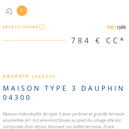
de parking privative Beaucoup de charme avec vue dégagée
sur colline. “Les informations sur les risques auxquels ce bien
1
est exposé sont disponibles sur le site Géorisques
http://www.georisques.gouv.fr”. Les informations sur les
Réf :
1386
SÉLECTIONNER
risques auxquels ce bien est exposé sont disponibles sur le
site Géorisques
784 €
CC*
VOIR LE BIEN
DAUPHIN (04300)
MAISON TYPE 3 DAUPHIN
04300
Maison individuelle de type 3 avec jardinet et grande terrasse
ensoleillée (41 m2 environ).Située au pied du village elle est
composée d'un séjour donnant sur ladite terrasse, d'une