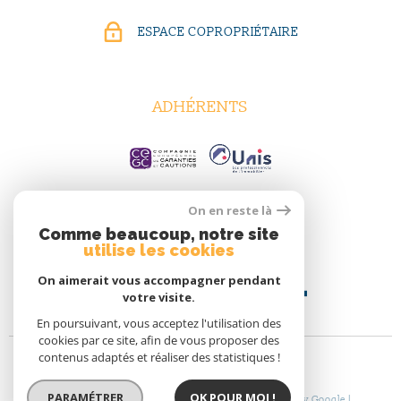
ESPACE COPROPRIÉTAIRE
ADHÉRENTS
On en reste là
Comme beaucoup, notre site
utilise les cookies
On aimerait vous accompagner pendant
votre visite.
En poursuivant, vous acceptez l'utilisation des
cookies par ce site, afin de vous proposer des
contenus adaptés et réaliser des statistiques !
PARAMÉTRER
OK POUR MOI !
© 2026 | Tous droits réservés | Traduction powered by Google |