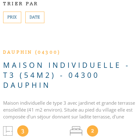
TRIER PAR
CONTACT
Pièces
RECHERCHER
PRIX
DATE
PIÈCES
RÉFÉRENCE
VOIR LE BIEN
DAUPHIN (04300)
CRITÈRES SUPPLÉMENTAIRES
Piscine
Parking
MAISON INDIVIDUELLE -
Terrasse
T3 (54M2) - 04300
DAUPHIN
Maison individuelle de type 3 avec jardinet et grande terrasse
ensoleillée (41 m2 environ). Située au pied du village elle est
composée d'un séjour donnant sur ladite terrasse, d'une
cuisine aménagée éléments haut et bas, de deux chambres,
d'une salle d'eau et d'un WC. Une cave s'étendant sous toute
3
2
la surface de la maison. Chauffage individuel électrique. Place