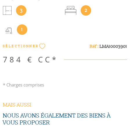
cuisine aménagée éléments haut et bas, de deux chambres,
d'une salle d'eau et d'un WC. Une cave s'étendant sous toute
3
2
la surface de la maison. Chauffage individuel électrique. Place
de parking privativeBeaucoup de charme avec vue dégagée
sur colline.“Les informations sur les risques auxquels ce bien
1
est exposé sont disponibles sur le site Géorisques
http://www.georisques.gouv.fr”.
Réf :
LMA10003901
SÉLECTIONNER
784 €
CC*
* Charges comprises
MAIS AUSSI
NOUS AVONS ÉGALEMENT DES BIENS À
VOUS PROPOSER