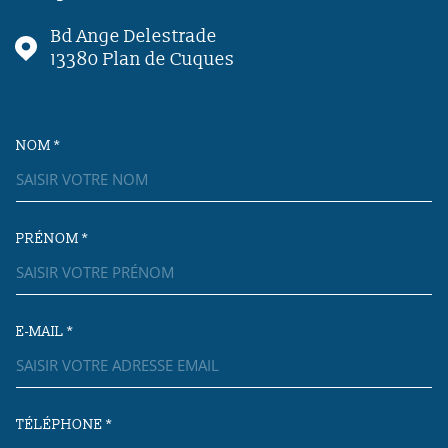
Bd Ange Delestrade
13380
Plan de Cuques
NOM *
TRAD_MELTEM_VOSCOORDON
PRÉNOM *
E-MAIL *
TÉLÉPHONE *