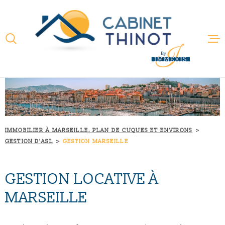
Aller
Aller
Aller
Aller
à
à
au
au
:
la
menu
contenu
VOTRE
recherche
principal
RECHERCHE
ACCUEIL
TYPE
D'OFFRE
VENTE
QUI SOMMES
TYPE
DE
TYPE DE BIEN
NOTRE RAIS
BIEN
IMMOBILIER À MARSEILLE, PLAN DE CUQUES ET ENVIRONS
GESTION D'ASL
GESTION MARSEILLE
VILLE
NOS MÉTIER
GESTION LOCATIVE À
Budget
NOS PARTEN
BUDGET
MARSEILLE
ACTUALITÉS
RECHERCHER