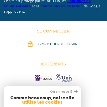
Ce site est protégé par reCAPTCHA, les
Politiques de
Confidentialité
et es
Conditions d'utilisation
de Google
s'appliquent.
SE CONNECTER
ESPACE COPROPRIÉTAIRE
ADHÉRENTS
On en reste là
Comme beaucoup, notre site
utilise les cookies